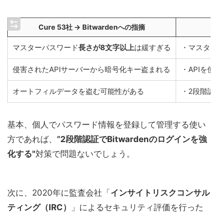
Cure 53社 → Bitwardenへの指摘
マスターパスワード
長さが8文字以上
は緩すぎる
・マスター
侵害されたAPIサーバーから暗号化キー盗まれる
・APIを
オートフィルデータを盗む可能性がある
・2段階認
基本、個人でパスワード情報を登録して管理する使い
方であれば、
”2段階認証でBitwardenのログインを強
化
する"
対策で問題ないでしょう。
次に、2020年に監査会社「
インサイトリスクコンサル
ティング（IRC）
」によるセキュリティ評価を行った