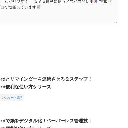
「わかりやすく」 安全＆便利に使うノウハウ発信中
情報セ
プロが執筆しています
swordとリマインダーを連携させる２ステップ！
word便利な使い方シリーズ
パスワード管理
swordで紙をデジタル化！ペーパーレス管理技｜