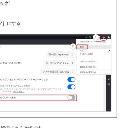
ック"
フ］
にする
は解消できるはずです。