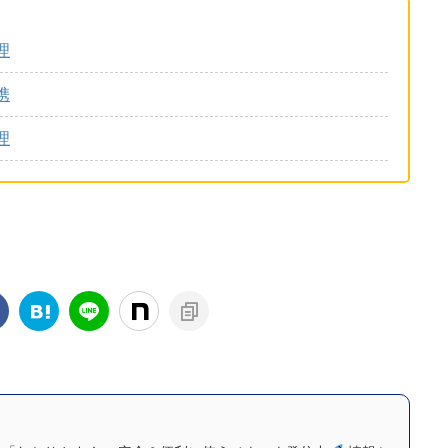
理
携
理