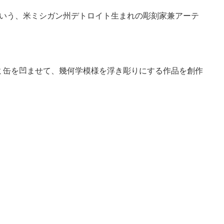
)さんという、米ミシガン州デトロイト生まれの彫刻家兼アーテ
ミ缶を凹ませて、幾何学模様を浮き彫りにする作品を創作