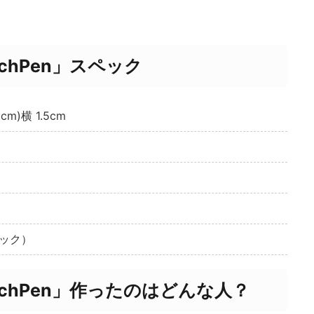
chPen」スペック
m)横 1.5cm
ック）
tchPen」作ったのはどんな人？