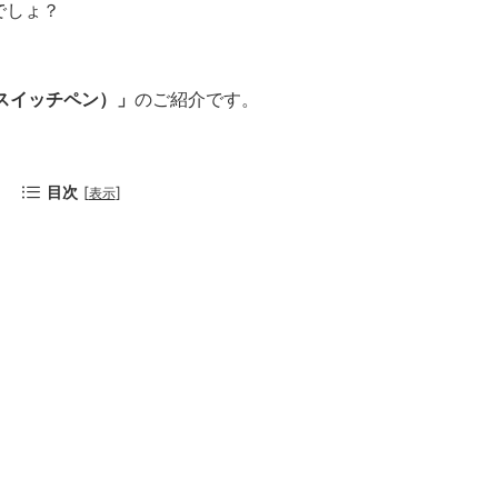
でしょ？
n（スイッチペン）」
のご紹介です。
目次
[
]
表示