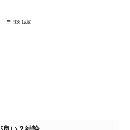
目次
[
]
表示
ちが良い？結論