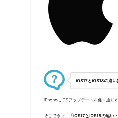
iOS17とiOS18の
iPhoneにiOSアップデートを促す
そこで今回、
「iOS17とiOS18の違