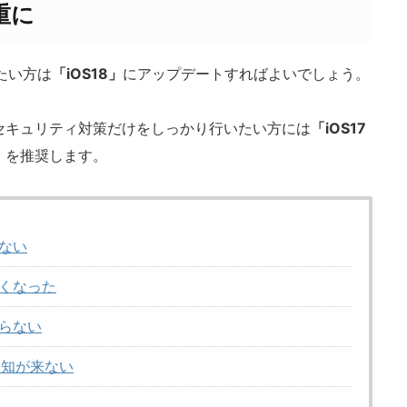
重に
みたい方は
「iOS18」
にアップデートすればよいでしょう。
セキュリティ対策だけをしっかり行いたい方には
「iOS17
」
を推奨します。
ない
くなった
らない
rの通知が来ない