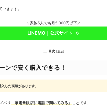
ていきます。
＼家族5人でも月5,000円以下／
LINEMO｜公式サイト
目次
[
]
表示
ャンペーンで安く購入できる！
で購入した実績があります。
、ズバり
「
家電量販店に
電話で聞いてみる」
ことです。